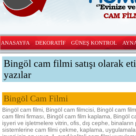
ANASAYFA
DEKORATİF
GÜNEŞ KONTROL
AYNA
İLETİŞİM
Bingöl cam filmi satışı olarak et
yazılar
Bingöl Cam Filmi
Bingöl cam filmi, Bingöl cam filmcisi, Bingöl cam fil
cam filmi firması, Bingöl cam film kaplama, Bingöl ca
işyeri ve işletmelere vitrin, ofis, dış cephe, binaları
sistemlerine cam filmi çekme, kaplama, uygulamalar