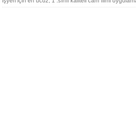
işyeri için en ucuz, 1 .sınıf kaliteli cam filmi uygula