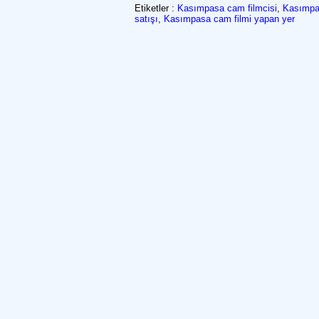
Etiketler :
Kasımpasa cam filmcisi
,
Kasımpa
satışı
,
Kasımpasa cam filmi yapan yer