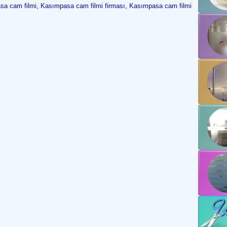
sa cam filmi
,
Kasımpasa cam filmi firması
,
Kasımpasa cam filmi