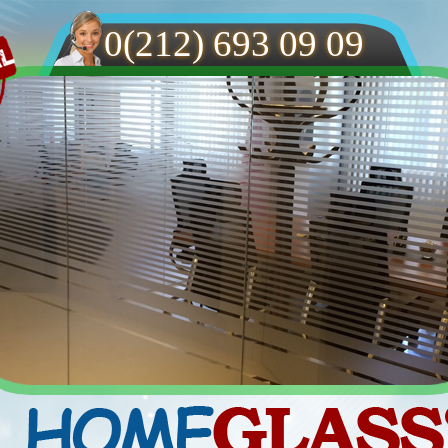
0(212) 693 09 09